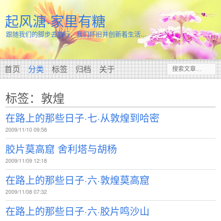
起风溏·家里有糖
跟随我们的脚步去旅行，我们怀旧并创新着生活…
首页
分类
标签
归档
关于
标签：敦煌
在路上的那些日子·七·从敦煌到哈密
2009/11/10 09:58
胶片莫高窟 舍利塔与胡杨
2009/11/09 12:18
在路上的那些日子·六·敦煌莫高窟
2009/11/08 07:32
在路上的那些日子·六·胶片鸣沙山