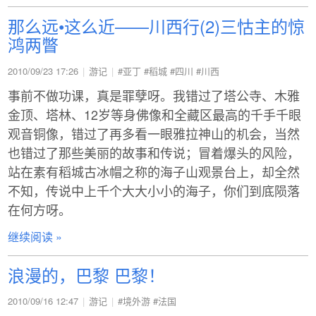
那么远•这么近——川西行(2)三怙主的惊
鸿两瞥
2010/09/23 17:26
游记
#亚丁
#稻城
#四川
#川西
事前不做功课，真是罪孽呀。我错过了塔公寺、木雅
金顶、塔林、12岁等身佛像和全藏区最高的千手千眼
观音铜像，错过了再多看一眼雅拉神山的机会，当然
也错过了那些美丽的故事和传说；冒着爆头的风险，
站在素有稻城古冰帽之称的海子山观景台上，却全然
不知，传说中上千个大大小小的海子，你们到底陨落
在何方呀。
继续阅读 »
浪漫的，巴黎 巴黎！
2010/09/16 12:47
游记
#境外游
#法国