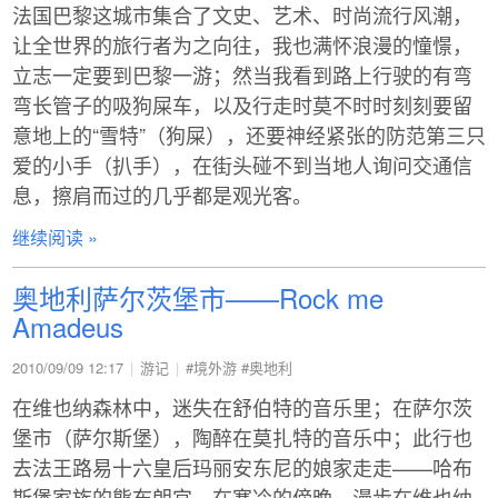
法国巴黎这城市集合了文史、艺术、时尚流行风潮，
让全世界的旅行者为之向往，我也满怀浪漫的憧憬，
立志一定要到巴黎一游；然当我看到路上行驶的有弯
弯长管子的吸狗屎车，以及行走时莫不时时刻刻要留
意地上的“雪特”（狗屎），还要神经紧张的防范第三只
爱的小手（扒手），在街头碰不到当地人询问交通信
息，擦肩而过的几乎都是观光客。
继续阅读 »
奥地利萨尔茨堡市——Rock me
Amadeus
2010/09/09 12:17
游记
#境外游
#奥地利
在维也纳森林中，迷失在舒伯特的音乐里；在萨尔茨
堡市（萨尔斯堡），陶醉在莫扎特的音乐中；此行也
去法王路易十六皇后玛丽安东尼的娘家走走——哈布
斯堡家族的熊布朗宫。在寒冷的傍晚，漫步在维也纳