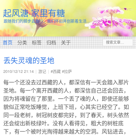
起风溏·家里有糖
跟随我们的脚步去旅行，我们怀旧并创新着生活…
首页
分类
标签
归档
关于
丢失灵魂的圣地
2010/12/12 21:14
游记
#西藏
#拉萨
每一个还没去过西藏的人，都深信有一天会踏入那片
圣地。每一个离开西藏的人，都深信自己还会回去，
因为将魂留在了那里。一个丢了魂的人，即使还能够
貌似正常吃饭睡觉，上班下班，心其实已经空了。如
同一段老树，树冠树皮都完好，到了春天，树头依然
还会绽出新枝绿叶。没有人看得见，粗大的树桩底
下，有一个被时光掏得越来越大的空洞。风钻进去，