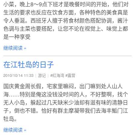
小菜，晚上8～9点下班才是晚餐时间的开始，他们对
生活的要求也反应在饮食方面，各种特色的美食真是
令人垂涎。西班牙人擅于将食材颜色搭配协调，酱汁
色调与主菜也要搭配，让您不论在视觉上、味觉上都
是一种享受
继续阅读 »
在江牡岛的日子
2010/10/14 11:33
游记
#红海湾
#露营
国庆黄金周长假，宅家里嘛闷，出门嘛到处人山人
海……特别是俺这没钱没时间的人，不好整啊，找个
无人小岛，躲起过几天缺米少油却有滋有味的清静日
子，倒也不错。恰好有群主摩凝带我们去海丰鮜门江
牡岛。
继续阅读 »