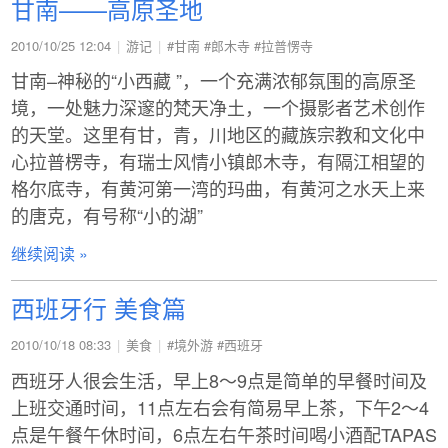
甘南——高原圣地
2010/10/25 12:04
游记
#甘南
#郎木寺
#拉普愣寺
甘南–神秘的“小西藏 ”，一个充满浓郁氛围的高原圣
境，一处魅力深邃的梵天净土，一个摄影者艺术创作
的天堂。这里有甘，青，川地区的藏族宗教和文化中
心拉普楞寺，有瑞士风情小镇郎木寺，有隔江相望的
格尔底寺，有黄河第一湾的玛曲，有黄河之水天上来
的唐克，有号称“小的湖”
继续阅读 »
西班牙行 美食篇
2010/10/18 08:33
美食
#境外游
#西班牙
西班牙人很会生活，早上8～9点是简单的早餐时间及
上班交通时间，11点左右会有简易早上茶，下午2～4
点是午餐午休时间，6点左右午茶时间喝小酒配TAPAS