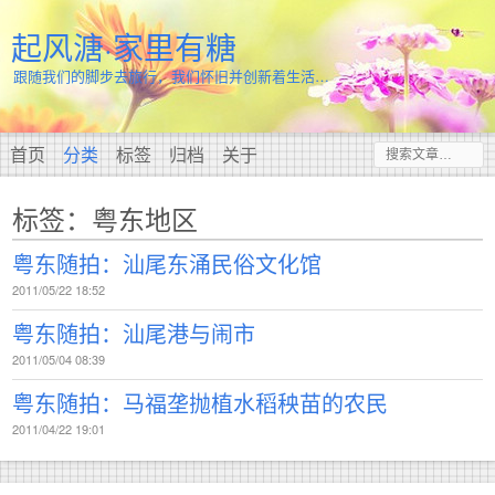
起风溏·家里有糖
跟随我们的脚步去旅行，我们怀旧并创新着生活…
首页
分类
标签
归档
关于
标签：粤东地区
粤东随拍：汕尾东涌民俗文化馆
2011/05/22 18:52
粤东随拍：汕尾港与闹市
2011/05/04 08:39
粤东随拍：马福垄抛植水稻秧苗的农民
2011/04/22 19:01