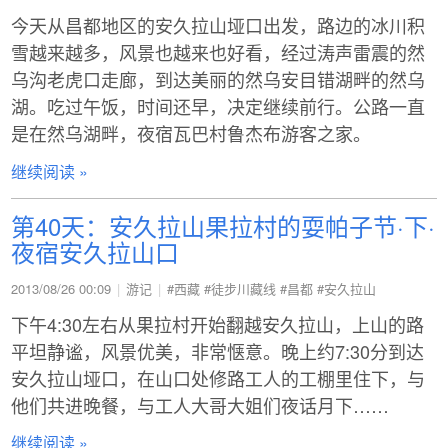
今天从昌都地区的安久拉山垭口出发，路边的冰川积
雪越来越多，风景也越来也好看，经过涛声雷震的然
乌沟老虎口走廊，到达美丽的然乌安目错湖畔的然乌
湖。吃过午饭，时间还早，决定继续前行。公路一直
是在然乌湖畔，夜宿瓦巴村鲁杰布游客之家。
继续阅读 »
第40天：安久拉山果拉村的耍帕子节·下·
夜宿安久拉山口
2013/08/26 00:09
游记
#西藏
#徒步川藏线
#昌都
#安久拉山
下午4:30左右从果拉村开始翻越安久拉山，上山的路
平坦静谧，风景优美，非常惬意。晚上约7:30分到达
安久拉山垭口，在山口处修路工人的工棚里住下，与
他们共进晚餐，与工人大哥大姐们夜话月下……
继续阅读 »