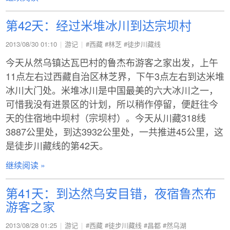
第42天：经过米堆冰川到达宗坝村
2013/08/30 01:10
游记
#西藏
#林芝
#徒步川藏线
今天从然乌镇达瓦巴村的鲁杰布游客之家出发，上午
11点左右过西藏自治区林芝界，下午3点左右到达米堆
冰川大门处。米堆冰川是中国最美的六大冰川之一，
可惜我没有进景区的计划，所以稍作停留，便赶往今
天的住宿地中坝村（宗坝村）。今天从川藏318线
3887公里处，到达3932公里处，一共推进45公里，这
是徒步川藏线的第42天。
继续阅读 »
第41天：到达然乌安目错，夜宿鲁杰布
游客之家
2013/08/28 01:25
游记
#西藏
#徒步川藏线
#昌都
#然乌湖