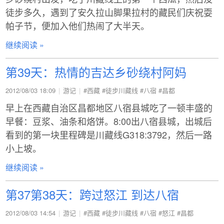
徒步多久，遇到了安久拉山脚果拉村的藏民们庆祝耍
帕子节，便加入他们热闹了大半天。
继续阅读 »
第39天：热情的吉达乡砂绕村阿妈
2012/08/03 18:09
游记
#西藏
#徒步川藏线
#八宿
#昌都
早上在西藏自治区昌都地区八宿县城吃了一顿丰盛的
早餐：豆浆、油条和烙饼。8:00出八宿县城，出城后
看到的第一块里程碑是川藏线G318:3792，然后一路
小上坡。
继续阅读 »
第37第38天：跨过怒江 到达八宿
2012/08/03 14:54
游记
#西藏
#徒步川藏线
#八宿
#怒江
#昌都