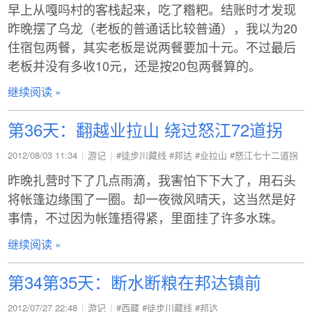
早上从嘎吗村的客栈起来，吃了糌粑。结账时才发现
昨晚摆了乌龙（老板的普通话比较普通），我以为20
住宿包两餐，其实老板是说两餐要加十元。不过最后
老板并没有多收10元，还是按20包两餐算的。
继续阅读 »
第36天：翻越业拉山 绕过怒江72道拐
2012/08/03 11:34
游记
#徒步川藏线
#邦达
#业拉山
#怒江七十二道拐
昨晚扎营时下了几点雨滴，我害怕下下大了，用石头
将帐篷边缘围了一圈。却一夜微风晴天，这当然是好
事情，不过因为帐篷捂得紧，里面挂了许多水珠。
继续阅读 »
第34第35天：断水断粮在邦达镇前
2012/07/27 22:48
游记
#西藏
#徒步川藏线
#邦达