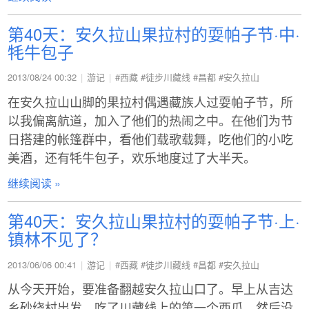
第40天：安久拉山果拉村的耍帕子节·中·
牦牛包子
2013/08/24 00:32
游记
#西藏
#徒步川藏线
#昌都
#安久拉山
在安久拉山山脚的果拉村偶遇藏族人过耍帕子节，所
以我偏离航道，加入了他们的热闹之中。在他们为节
日搭建的帐篷群中，看他们载歌载舞，吃他们的小吃
美酒，还有牦牛包子，欢乐地度过了大半天。
继续阅读 »
第40天：安久拉山果拉村的耍帕子节·上·
镇林不见了？
2013/06/06 00:41
游记
#西藏
#徒步川藏线
#昌都
#安久拉山
从今天开始，要准备翻越安久拉山口了。早上从吉达
乡砂绕村出发，吃了川藏线上的第一个西瓜，然后没