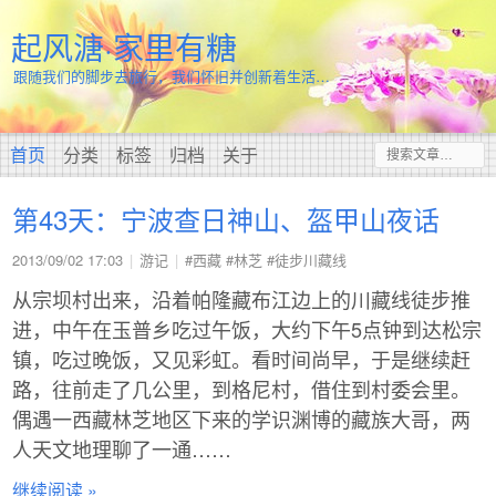
起风溏·家里有糖
跟随我们的脚步去旅行，我们怀旧并创新着生活…
首页
分类
标签
归档
关于
第43天：宁波查日神山、盔甲山夜话
2013/09/02 17:03
游记
#西藏
#林芝
#徒步川藏线
从宗坝村出来，沿着帕隆藏布江边上的川藏线徒步推
进，中午在玉普乡吃过午饭，大约下午5点钟到达松宗
镇，吃过晚饭，又见彩虹。看时间尚早，于是继续赶
路，往前走了几公里，到格尼村，借住到村委会里。
偶遇一西藏林芝地区下来的学识渊博的藏族大哥，两
人天文地理聊了一通……
继续阅读 »